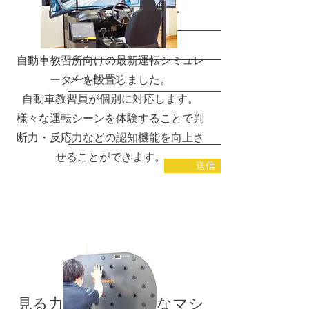
運転シミュレーター
メールアドレス
自動車教習所向けの最新運転シミュレ
メッセージ
ーターを設置しました。
自動車教習員が個別に対応します。
​様々な運転シーンを体験することで判
断力・反応力などの認知機能を向上さ
せることができます。
送信
​見る力を鍛える特殊なマシ