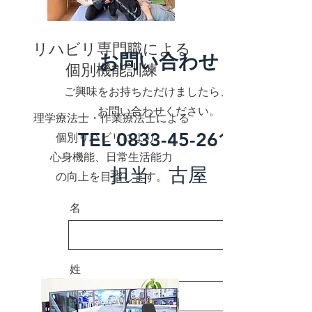
リハビリ専門職による
お問い合わせ
​個別機能訓練
ご興味をお持ちただけましたら、是非
お問い合わせください。
理学療法士・作業療法士による
​TEL
0833-45-2611
個別リハビリにより、
心身機能、日常生活能力
担当 古屋
​の向上を目指します。
名
姓