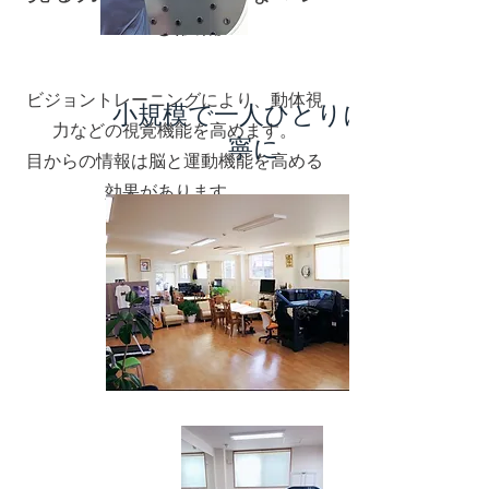
ンも設備
ビジョントレーニングにより、動体視
​小規模で一人ひとりに丁
力などの視覚機能を高めます。
寧に
目からの情報は脳と運動機能を高める
効果があります
​。