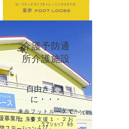
​セーフティドライブ＆トレーニングスタジオ
​
来歩
FOOT LOOSE
​介護予防通
所介護施設
​自由きまま
に・・・
来歩フットルースで
は、要支援１・２お
よび、