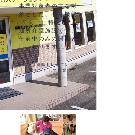
事業対象者の方を対
象とした、心身機能
の向上に特化した
​通所介護施設です。
午前中のみの開苑と
なります。
​※午後は運転トレーニングス
タジオとして営業